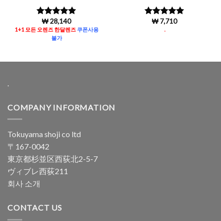
₩
28,140
₩
7,710
5 중에서
5
5 중에서
로 평가됨
4.96
로 평
1+1 모든 오렌즈 한달렌즈
쿠폰사용
.
가됨
불가
.
COMPANY INFORMATION
Tokuyama shoji co ltd
〒167-0042
東京都杉並区西荻北2-5-7
ヴィブレ西荻211
회사 소개
CONTACT US