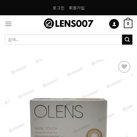
Skip
로그인
회원가입
to
content
0
검
색:
Add to
Wishlist