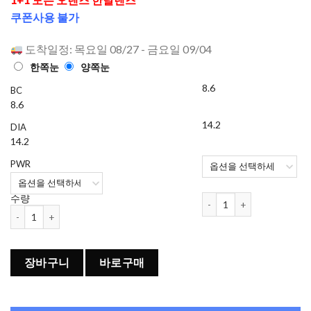
으로 평가
쿠폰사용 불가
됨
도착일정: 목요일 08/27 - 금요일 09/04
한쪽눈
양쪽눈
8.6
BC
8.6
14.2
DIA
14.2
PWR
오렌즈 Shine Touch 1개월용
수량
오렌즈 Shine Touch 1개월용 컬러렌즈 Milky Brown (2개들이) 수량
장바구니
바로구매