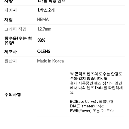
사양
1개월 착용 렌즈
패키지
1박스 2개
재질
HEMA
그래픽 직경
12.7mm
함수율(수분 함
38%
유량)
제조사
OLENS
원산지
Made in Korea
※ 콘택트 렌즈의 도수는 안경도
수와 같지 않습니다. ※
현재 사용중인 렌즈 상자의 옆면
에서 나의 렌즈 Data를 확인하세
요
주의사항
BC
(Base Curve)
: 곡률반경
DIA
(Diameter) :
직경
PWR(Power) 또는 D : 도수