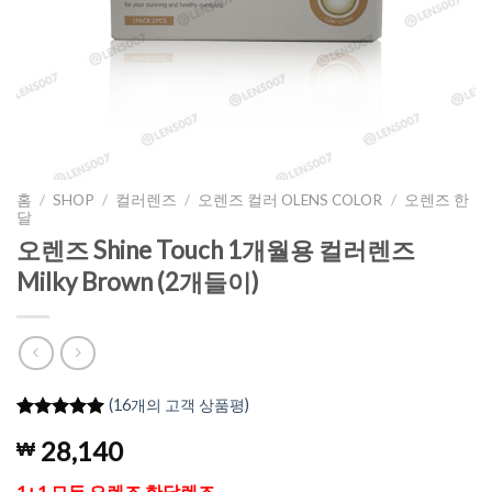
홈
/
SHOP
/
컬러렌즈
/
오렌즈 컬러 OLENS COLOR
/
오렌즈 한
달
오렌즈 Shine Touch 1개월용 컬러렌즈
Milky Brown (2개들이)
(
16
개의 고객 상품평)
5
16
개의 고객
28,140
₩
평가를 기
준으로 5점
만점에
점
1+1 모든 오렌즈 한달렌즈