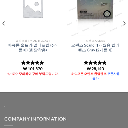
멀티포컬 [MULTIFOCAL]
오렌즈 OLENS
바슈롬 울트라 멀티포컬 (6개
오렌즈 Scandi 1개월용 컬러
들이) (한달착용)
렌즈 Gray (2개들이)
₩
101,870
₩
28,140
5 중에서
5
5 중에서
5
로 평가됨
로 평가됨
+, - 도수 주의하여 구매 부탁드립니다.
1+1 모든 오렌즈 한달렌즈
쿠폰사용
불가
.
COMPANY INFORMATION