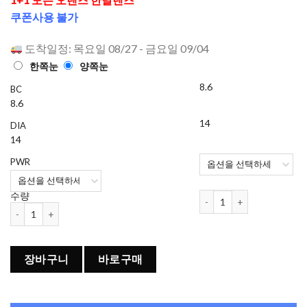
으로 평가
쿠폰사용 불가
됨
도착일정: 목요일 08/27 - 금요일 09/04
한쪽눈
양쪽눈
8.6
BC
8.6
14
DIA
14
PWR
오렌즈 Mood Night 1개월용
수량
오렌즈 Mood Night 1개월용 컬러렌즈 Mood Brown (2개들이) 수량
장바구니
바로구매