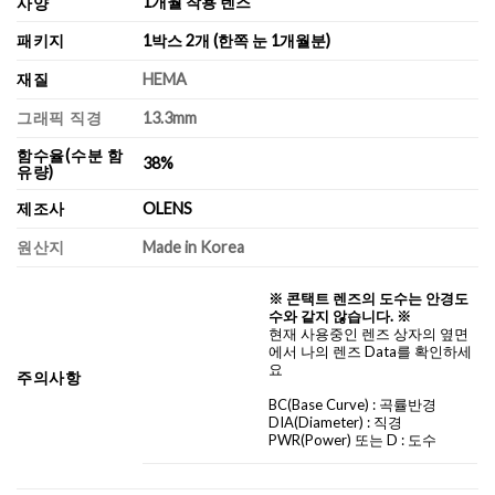
1개월 착용 렌즈
사양
패키지
1박스 2개 (한쪽 눈 1개월분)
재질
HEMA
그래픽 직경
13.3mm
함수율(수분 함
38%
유량)
제조사
OLENS
원산지
Made in Korea
※ 콘택트 렌즈의 도수는 안경도
수와 같지 않습니다. ※
현재 사용중인 렌즈 상자의 옆면
에서 나의 렌즈 Data를 확인하세
요
주의사항
BC
(Base Curve)
: 곡률반경
DIA
(Diameter) :
직경
PWR(Power) 또는 D : 도수