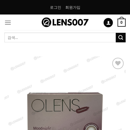
Skip
로그인
회원가입
to
content
0
검
색:
Add to
Wishlist