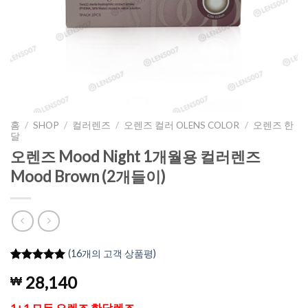
홈
/
SHOP
/
컬러렌즈
/
오렌즈 컬러 OLENS COLOR
/
오렌즈 한
달
오렌즈 Mood Night 1개월용 컬러렌즈
Mood Brown (2개들이)
(
16
개의 고객 상품평)
5
16
개의 고객
28,140
₩
평가를 기
준으로 5점
만점에
점
1+1 모든 오렌즈 한달렌즈