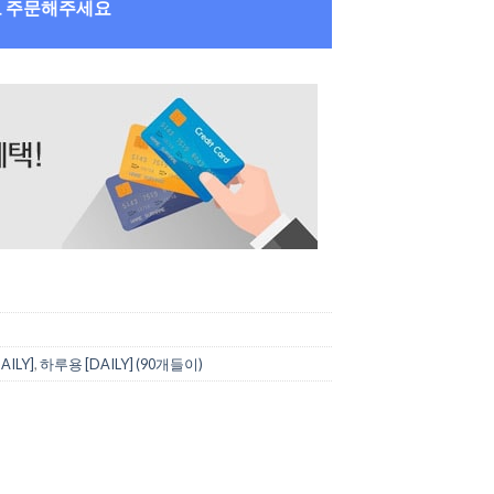
로 주문해주세요
AILY]
,
하루용 [DAILY] (90개들이)