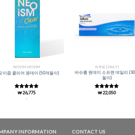
Add to
Add 
Wishlist
Wishl
NEOISM NEOISM
하루용 [DAILY]
바슈롬 원데이 소프렌 데일리 (3
오이즘 클리어 원데이 (50개들이)
들이)
₩
26,775
₩
22,050
5 중에서
5 중에서
4.96
로 평
4.96
로 평
.
.
가됨
가됨
MPANY INFORMATION
CONTACT US