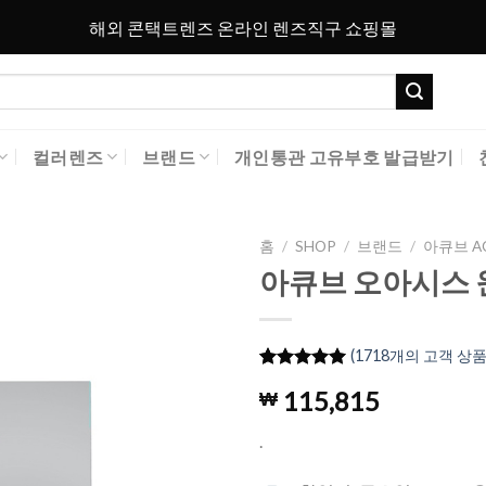
해외 콘택트렌즈 온라인 렌즈직구 쇼핑몰
컬러렌즈
브랜드
개인통관 고유부호 발급받기
홈
/
SHOP
/
브랜드
/
아큐브 A
아큐브 오아시스 원
Add to
Wishlist
(
1718
개의 고객 상품
4.98
1718
개의
115,815
₩
고객 평가
를 기준으
로 5점 만
.
점에
점으
로 평가됨