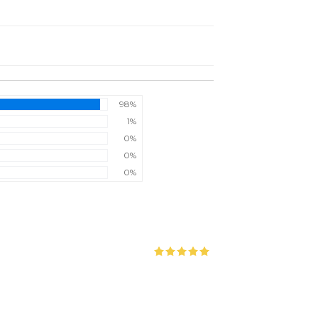
98%
1%
0%
0%
0%
5 중에서
5
로 평가됨