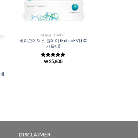
to
Add to
ist
Wishlist
하루용 [DAILY]
바이오메딕스 원데이 (Extra/EV) (30
개들이)
₩
25,800
5 중에서
4.97
로 평
.
가됨
0개
DISCLAIMER