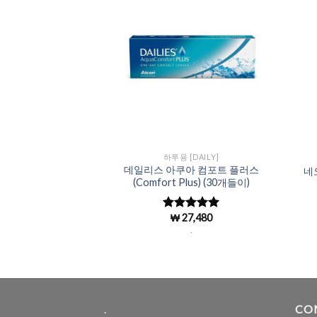
Add to
Add to
Wishlist
Wishlist
[DAILY]
하루용 [DAILY]
워터렌즈 (강소라 렌
데일리스 아쿠아 컴포트 플러스
네
90개들이)
(Comfort Plus) (30개들이)
8,000
₩
27,480
중에서
5 중에서
로 평
4.97
로 평
.
.
가됨
.
CO