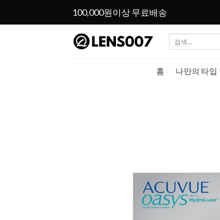
Skip
100,000원이상 무료배송
to
content
검
색:
홈
나만의 타입