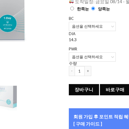
도착일정: 금요일 08/14 - 
한쪽눈
양쪽눈
BC
DIA
14.3
PWR
수량
아큐브 오아시스 원데이 (90개들이) 
장바구니
바로구매
회원 가입 후 포인트 적립 
[ 구매 가이드 ]