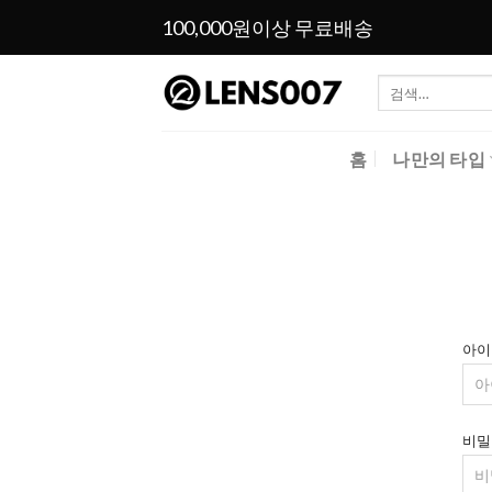
Skip
100,000원이상 무료배송
to
content
검
색:
홈
나만의 타입
아이
비밀