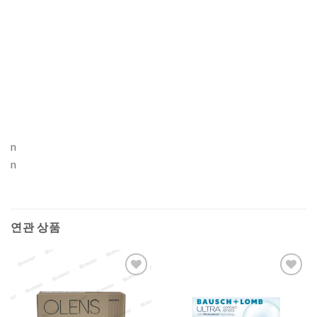
n
n
연관 상품
Add to
Add to
Wishlist
Wishlist