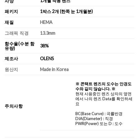
1개월 착용 렌즈
사양
패키지
1박스 2개 (한쪽 눈 1개월분)
재질
HEMA
그래픽 직경
13.3mm
함수율(수분 함
38%
유량)
제조사
OLENS
원산지
Made in Korea
※ 콘택트 렌즈의 도수는 안경도
수와 같지 않습니다. ※
현재 사용중인 렌즈 상자의 옆면
에서 나의 렌즈 Data를 확인하세
요
주의사항
BC
(Base Curve)
: 곡률반경
DIA
(Diameter) :
직경
PWR(Power) 또는 D : 도수