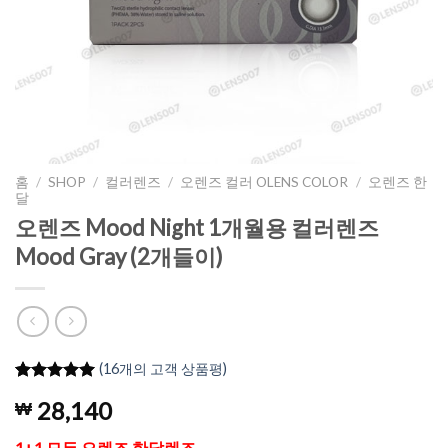
홈
/
SHOP
/
컬러렌즈
/
오렌즈 컬러 OLENS COLOR
/
오렌즈 한
달
오렌즈 Mood Night 1개월용 컬러렌즈
Mood Gray (2개들이)
(
16
개의 고객 상품평)
5
16
개의 고객
28,140
₩
평가를 기
준으로 5점
만점에
점
1+1 모든 오렌즈 한달렌즈