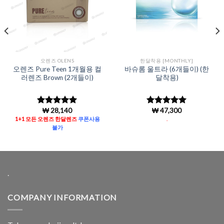
오렌즈 OLENS
한달착용 [MONTHLY]
오렌즈 Pure Teen 1개월용 컬
바슈롬 울트라 (6개들이) (한
러렌즈 Brown (2개들이)
달착용)
₩
28,140
₩
47,300
5 중에서
5
5 중에서
로 평가됨
4.97
로 평
1+1 모든 오렌즈 한달렌즈
쿠폰사용
.
가됨
불가
.
COMPANY INFORMATION