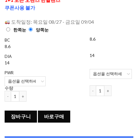
으로 평가
쿠폰사용 불가
됨
도착일정: 목요일 08/27 - 금요일 09/04
한쪽눈
양쪽눈
8.6
BC
8.6
14
DIA
14
PWR
오렌즈 Mood Night 1개월용
수량
오렌즈 Mood Night 1개월용 컬러렌즈 Mood Gray (2개들이) 수량
장바구니
바로구매