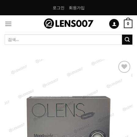
Skip
로그인
회원가입
to
content
0
검
색:
Add to
Wishlist