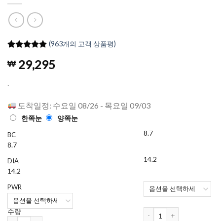
(
963
개의 고객 상품평)
4.98
962
개의
29,295
₩
고객 평가
를 기준으
로 5점 만
.
점에
점으
로 평가됨
도착일정: 수요일 08/26 - 목요일 09/03
한쪽눈
양쪽눈
8.7
BC
8.7
14.2
DIA
14.2
PWR
하파크리스틴 Shopaholic Kri
수량
하파크리스틴 Shopaholic Kristin 1개월용 컬러렌즈 Midnight Gray (2개들이) 