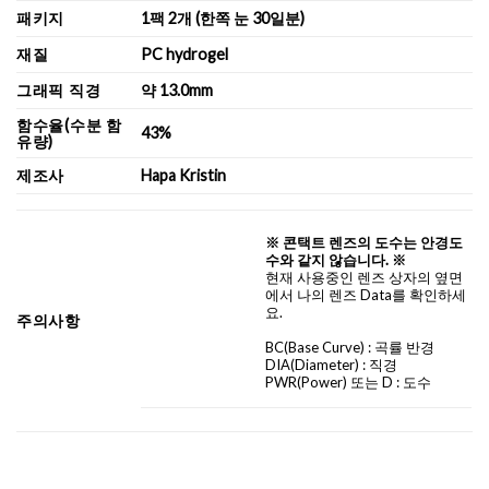
패키지
1팩 2개 (한쪽 눈 30일분)
재질
PC hydrogel
그래픽 직경
약 13.0mm
함수율(수분 함
43%
유량)
제조사
Hapa Kristin
※ 콘택트 렌즈의 도수는 안경도
수와 같지 않습니다. ※
현재 사용중인 렌즈 상자의 옆면
에서 나의 렌즈 Data를 확인하세
요.
주의사항
BC
(Base Curve)
: 곡률 반경
DIA
(Diameter) :
직경
PWR(Power) 또는 D : 도수