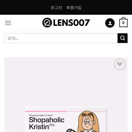
Skip
로그인
회원가입
to
content
0
검
색:
Add to
Wishlist