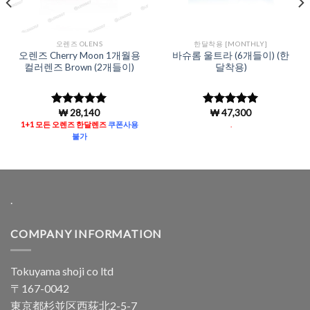
오렌즈 OLENS
한달착용 [MONTHLY]
오렌즈 Cherry Moon 1개월용
바슈롬 울트라 (6개들이) (한
컬러렌즈 Brown (2개들이)
달착용)
₩
28,140
₩
47,300
5 중에서
5
5 중에서
로 평가됨
4.97
로 평
1+1 모든 오렌즈 한달렌즈
쿠폰사용
.
가됨
불가
.
COMPANY INFORMATION
Tokuyama shoji co ltd
〒167-0042
東京都杉並区西荻北2-5-7