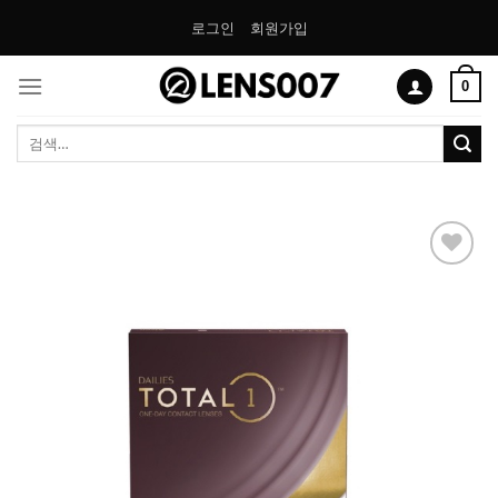
Skip
로그인
회원가입
to
content
0
검
색:
Add to
Wishlist