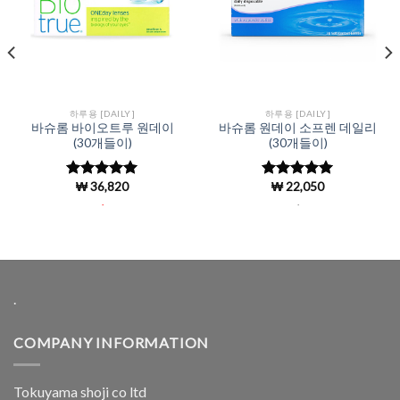
하루용 [DAILY]
하루용 [DAILY]
바슈롬 바이오트루 원데이
바슈롬 원데이 소프렌 데일리
(30개들이)
(30개들이)
₩
36,820
₩
22,050
5 중에서
5 중에서
4.92
로 평
4.96
로 평
.
.
가됨
가됨
.
COMPANY INFORMATION
Tokuyama shoji co ltd