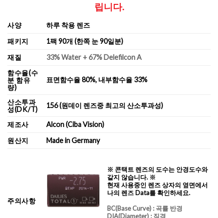
립니다.
사양
하루 착용 렌즈
패키지
1팩 90개 (한쪽 눈 90일분)
재질
33% Water + 67% Delefilcon A
함수율(수
표면함수율 80%, 내부함수율 33%
분 함유
량)
산소투과
156 (원데이 렌즈중 최고의 산소투과성)
성(DK/T)
제조사
Alcon (Ciba Vision)
원산지
Made in Germany
※ 콘택트 렌즈의 도수는 안경도수와
같지 않습니다. ※
현재 사용중인 렌즈 상자의 옆면에서
나의 렌즈 Data를 확인하세요.
주의사항
BC
(Base Curve)
: 곡률 반경
DIA
(Diameter) :
직경