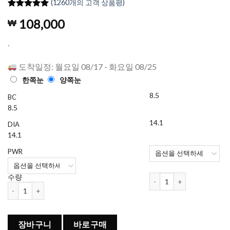
(
1260
개의 고객 상품평)
4.98
1260
개의
108,000
₩
고객 평가
를 기준으
로 5점 만
.
점에
점으
로 평가됨
도착일정: 월요일 08/17 - 화요일 08/25
한쪽눈
양쪽눈
8.5
BC
8.5
14.1
DIA
14.1
PWR
데일리스 토탈원 워터렌즈 (강
수량
데일리스 토탈원 워터렌즈 (강소라 렌즈) (90개들이) 수량
장바구니
바로구매