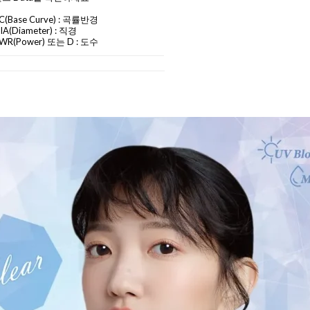
C
(Base Curve)
: 곡률반경
IA
(Diameter) :
직경
WR(Power) 또는 D : 도수