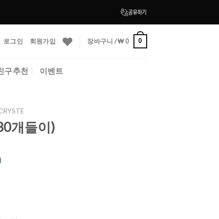
로그인
회원가입
장바구니 /
₩
0
0
친구추천
이벤트
 CRYSTE
(30개들이)
)