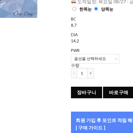
도착일정: 목요일 08/27 - 
한쪽눈
양쪽눈
BC
8.7
DIA
14.2
PWR
수량
CRYSTE 원데이 (30개들이) 수량
장바구니
바로구매
회원 가입 후 포인트 적립 
[ 구매 가이드 ]