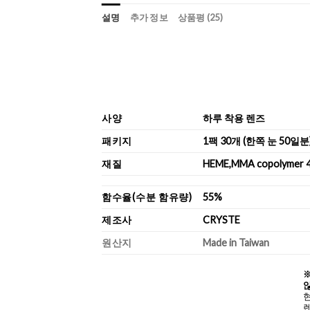
설명
추가 정보
상품평 (25)
사양
하루 착용 렌즈
패키지
1팩 30개 (한쪽 눈 50일분
재질
HEME,MMA copolymer 
함수율(수분 함유량)
55%
제조사
CRYSTE
원산지
Made in Taiwan
않
렌