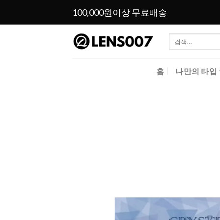
Skip
100,000원이상 무료배송
to
content
검
색:
홈
나만의 타입