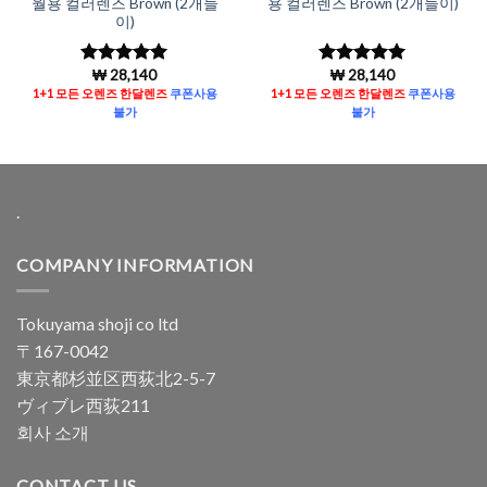
월용 컬러렌즈 Brown (2개들
용 컬러렌즈 Brown (2개들이)
이)
₩
28,140
₩
28,140
5 중에서
5
5 중에서
5
로 평가됨
로 평가됨
1+1 모든 오렌즈 한달렌즈
쿠폰사용
1+1 모든 오렌즈 한달렌즈
쿠폰사용
불가
불가
.
COMPANY INFORMATION
Tokuyama shoji co ltd
〒167-0042
東京都杉並区西荻北2-5-7
ヴィブレ西荻211
회사 소개
CONTACT US