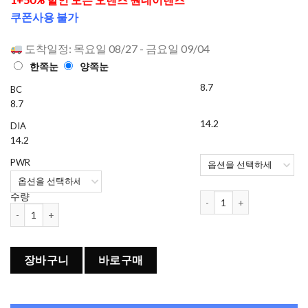
으로 평가
쿠폰사용 불가
됨
도착일정: 목요일 08/27 - 금요일 09/04
한쪽눈
양쪽눈
8.7
BC
8.7
14.2
DIA
14.2
PWR
오렌즈 Ending 원데이 컬러렌
수량
오렌즈 Ending 원데이 컬러렌즈 Gray (20개들이) 수량
장바구니
바로구매