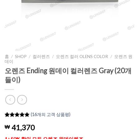
홈
/
SHOP
/
컬러렌즈
/
오렌즈 컬러 OLENS COLOR
/
오렌즈 원
데이
오렌즈 Ending 원데이 컬러렌즈 Gray (20개
들이)
(
16
개의 고객 상품평)
5
16
개의 고객
41,370
₩
평가를 기
준으로 5점
만점에
점
1+50% 할인 모든 오렌즈 원데이렌즈