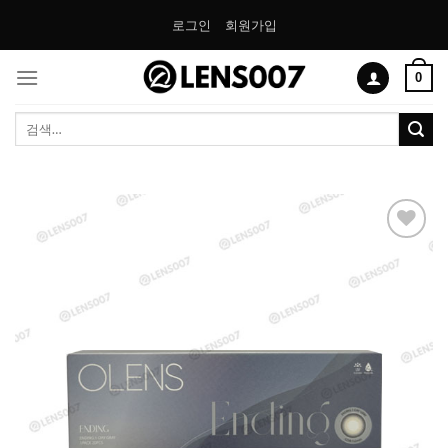
Skip
로그인
회원가입
to
content
0
검
색:
Add to
Wishlist