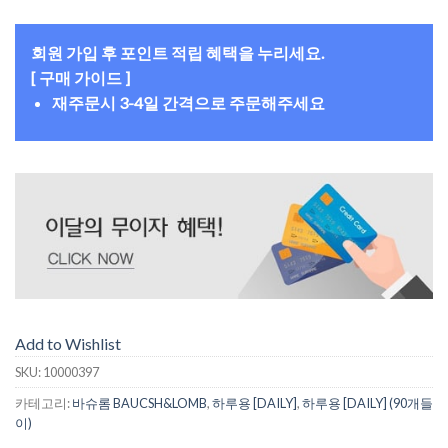
회원 가입 후 포인트 적립 혜택을 누리세요.
[ 구매 가이드 ]
재주문시 3-4일 간격으로 주문해주세요
Add to Wishlist
SKU:
10000397
카테고리:
바슈롬 BAUCSH&LOMB
,
하루용 [DAILY]
,
하루용 [DAILY] (90개들
이)