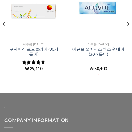
하루용 [DAILY]
하루용 [DAILY]
쿠퍼비전 프로클리어 (30개
아큐브 오아시스 맥스 원데이
들이)
(30개들이)
₩
29,110
₩
50,400
5 중에서
4.98
로 평
.
.
가됨
.
COMPANY INFORMATION