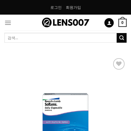
Skip
로그인
회원가입
to
content
0
검
색:
Add to
Wishlist