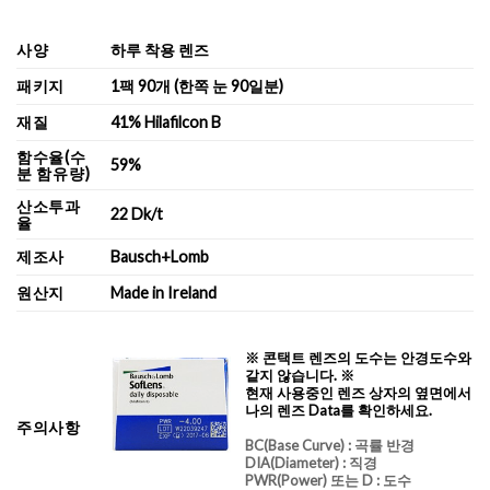
사양
하루 착용 렌즈
패키지
1팩 90개 (한쪽 눈 90일분)
재질
41% Hilafilcon B
함수율(수
59%
분 함유량)
산소투과
22 Dk/t
율
제조사
Bausch+Lomb
원산지
Made in Ireland
※ 콘택트 렌즈의 도수는 안경도수와
같지 않습니다. ※
현재 사용중인 렌즈 상자의 옆면에서
나의 렌즈 Data를 확인하세요.
주의사항
BC
(Base Curve)
: 곡률 반경
DIA
(Diameter) :
직경
PWR(Power) 또는 D : 도수