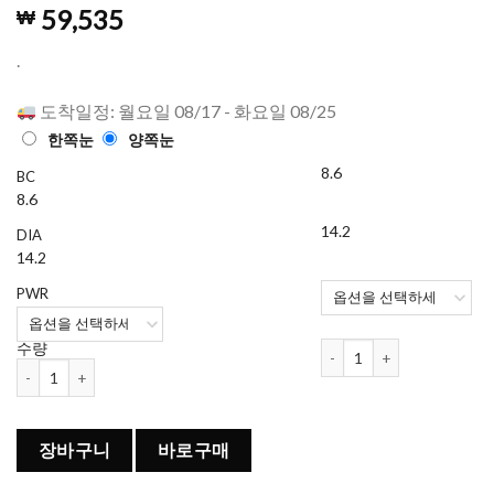
4.97
1421
개의
59,535
₩
고객 평가
를 기준으
로 5점 만
.
점에
점으
로 평가됨
도착일정: 월요일 08/17 - 화요일 08/25
한쪽눈
양쪽눈
8.6
BC
8.6
14.2
DIA
14.2
PWR
바슈롬 원데이 소프렌 데일리 
수량
바슈롬 원데이 소프렌 데일리 (90개들이) 수량
장바구니
바로구매