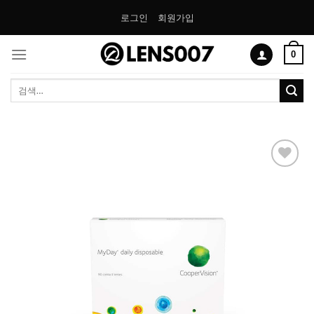
Skip
로그인
회원가입
to
content
0
검
색:
Add to
Wishlist