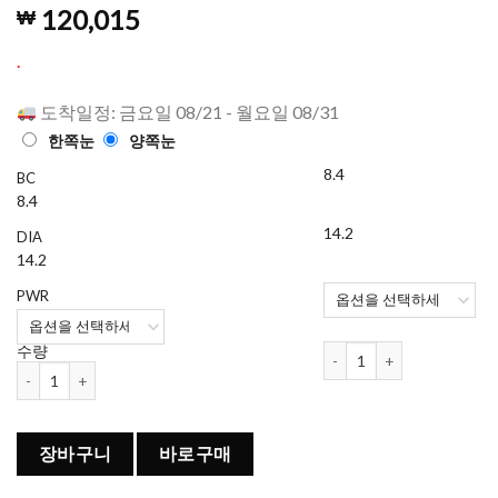
5
56
개의 고객
120,015
₩
평가를 기
준으로 5점
만점에
점
.
으로 평가
됨
도착일정: 금요일 08/21 - 월요일 08/31
한쪽눈
양쪽눈
8.4
BC
8.4
14.2
DIA
14.2
PWR
마이데이 데일리 (90개 들이)
수량
마이데이 데일리 (90개 들이) 수량
장바구니
바로구매