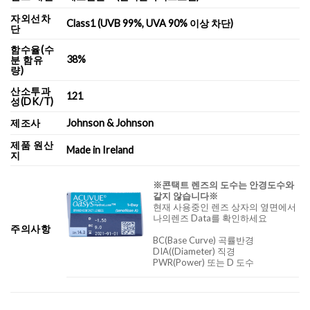
자외선차
Class1 (UVB 99%, UVA 90% 이상 차단)
단
함수율(수
38%
분 함유
량)
산소투과
121
성(DK/T)
제조사
Johnson & Johnson
제품 원산
Made in Ireland
지
※콘택트 렌즈의 도수는 안경도수와
같지 않습니다※
현재 사용중인 렌즈 상자의 옆면에서
나의렌즈 Data를 확인하세요
주의사항
BC
(Base Curve)
곡률반경
DIA
((Diameter)
직경
PWR(Power) 또는 D 도수