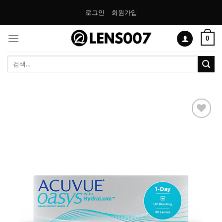
Skip
로그인
회원가입
to
content
0
검
색:
Add to
Wishlist