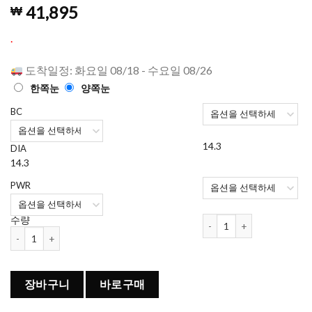
4.96
462
개의
41,895
₩
고객 평가
를 기준으
로 5점 만
.
점에
점으
로 평가됨
도착일정: 화요일 08/18 - 수요일 08/26
한쪽눈
양쪽눈
BC
14.3
DIA
14.3
PWR
아큐브 오아시스 원데이 (30
수량
아큐브 오아시스 원데이 (30개들이) 수량
장바구니
바로구매