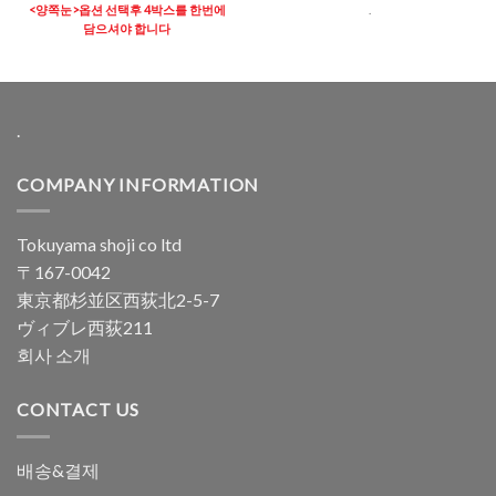
4.96
로 평
서
3
로
<양쪽눈>옵션 선택후 4박스를 한번에
.
가됨
평가됨
담으셔야 합니다
.
COMPANY INFORMATION
Tokuyama shoji co ltd
〒167-0042
東京都杉並区西荻北2-5-7
ヴィブレ西荻211
회사 소개
CONTACT US
배송&결제