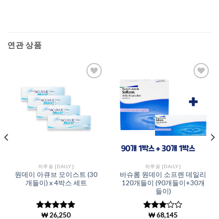
연관 상품
Add to
Add to
Wishlist
Wishlist
하루용 [DAILY]
하루용 [DAILY]
원데이 아큐브 모이스트 (30
바슈롬 원데이 소프렌 데일리
개들이) x 4박스 세트
120개들이 (90개들이+30개
들이)
₩
26,250
₩
68,145
5 중에서
5 중에