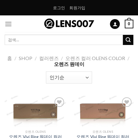
Skip
로그인
회원가입
to
content
0
검
색:
홈
/
SHOP
/
컬러렌즈
/
오렌즈 컬러 OLENS COLOR
/
오렌즈 원데이
Add to
Add to
Wishlist
Wishlist
오렌즈 OLENS
오렌즈 OLENS
오렌즈 Vivi Ring 원데이 컬러
오렌즈 Vivi Ring 원데이 컬러