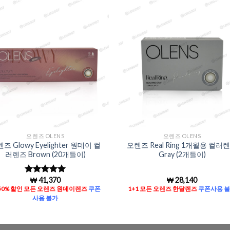
Add to
Add 
Wishlist
Wishl
오렌즈 OLENS
오렌즈 OLENS
즈 Glowy Eyelighter 원데이 컬
오렌즈 Real Ring 1개월용 컬러
러렌즈 Brown (20개들이)
Gray (2개들이)
₩
41,370
₩
28,140
5 중에서
5
로 평가됨
50% 할인 모든 오렌즈 원데이렌즈
쿠폰
1+1 모든 오렌즈 한달렌즈
쿠폰사용 
사용 불가