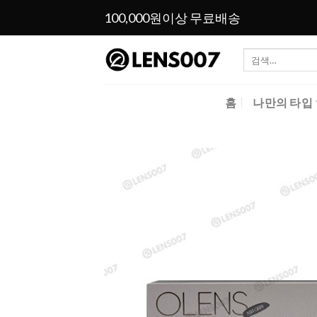
Skip
100,000원이상 무료배송
to
content
검
색:
홈
나만의 타입