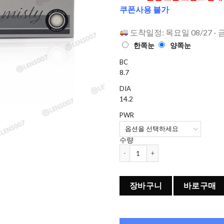
으로 평가
쿠폰사용 불가
됨
도착일정: 목요일 08/27 - 
한쪽눈
양쪽눈
BC
8.7
DIA
14.2
PWR
수량
오렌즈 Misty 원데이 컬러렌즈 Ash Gr
장바구니
바로구매