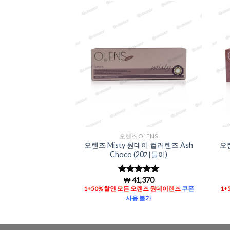
Add to
Add to
Wishlist
Wishlist
OLENS
오렌즈 OLENS
ght 1개월용 컬러렌
오렌즈 Misty 원데이 컬러렌즈 Ash
오렌
ray (2개들이)
Choco (20개들이)
8,140
₩
41,370
중에서
5
5 중에서
5
평가됨
로 평가됨
한달렌즈
쿠폰사용 불가
1+50% 할인 모든 오렌즈 원데이렌즈
쿠폰
1+
사용 불가