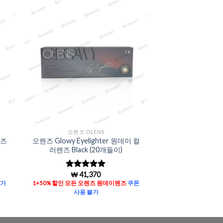
to
Add to
ist
Wishlist
오렌즈 OLENS
렌즈
오렌즈 Glowy Eyelighter 원데이 컬
러렌즈 Black (20개들이)
₩
41,370
5 중에서
5
로 평가됨
불가
1+50% 할인 모든 오렌즈 원데이렌즈
쿠폰
사용 불가