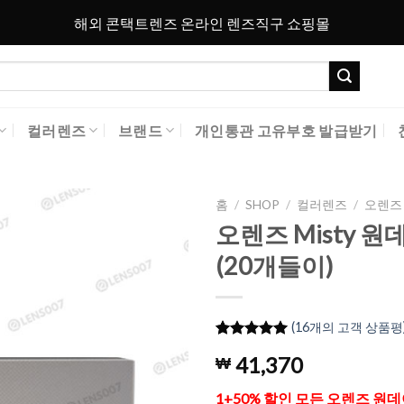
해외 콘택트렌즈 온라인 렌즈직구 쇼핑몰
컬러렌즈
브랜드
개인통관 고유부호 발급받기
홈
/
SHOP
/
컬러렌즈
/
오렌즈 
오렌즈 Misty 원데
Add to
(20개들이)
Wishlist
(
16
개의 고객 상품평
5
16
개의 고객
41,370
₩
평가를 기
준으로 5점
만점에
점
1+50% 할인 모든 오렌즈 원