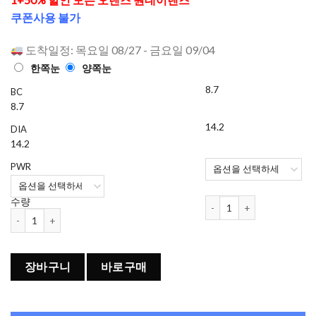
으로 평가
쿠폰사용 불가
됨
도착일정: 목요일 08/27 - 금요일 09/04
한쪽눈
양쪽눈
8.7
BC
8.7
14.2
DIA
14.2
PWR
오렌즈 Glowy Eyelighter
수량
오렌즈 Glowy Eyelighter 원데이 컬러렌즈 Black (20개들이) 수량
장바구니
바로구매