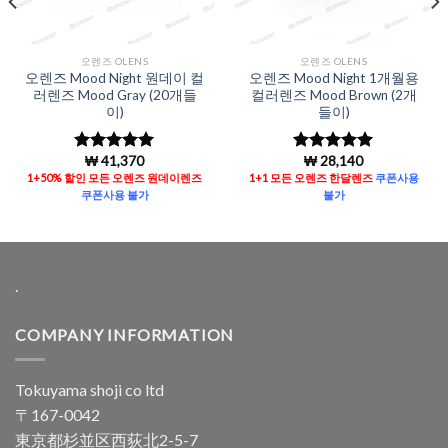
오렌즈 OLENS
오렌즈 OLENS
오렌즈 Mood Night 원데이 컬
오렌즈 Mood Night 1개월용
러렌즈 Mood Gray (20개들
컬러렌즈 Mood Brown (2개
이)
들이)
₩
41,370
₩
28,140
5 중에서
5
5 중에서
5
로 평가됨
로 평가됨
1+50% 할인 모든 오렌즈 원데이렌즈
1+1 모든 오렌즈 한달렌즈
쿠폰사용
쿠폰사용 불가
불가
.
COMPANY INFORMATION
Tokuyama shoji co ltd
〒167-0042
東京都杉並区西荻北2-5-7