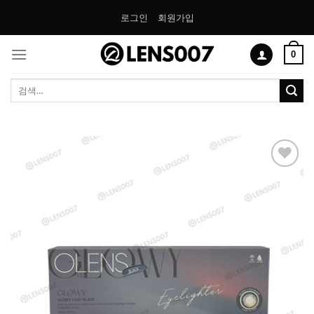
Skip
로그인
회원가입
to
content
0
검
색:
Add to
Wishlist