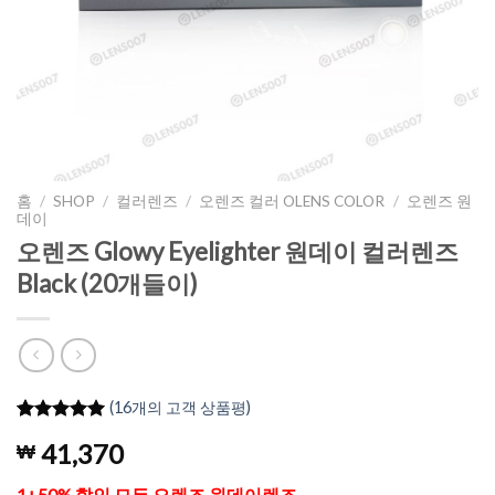
홈
/
SHOP
/
컬러렌즈
/
오렌즈 컬러 OLENS COLOR
/
오렌즈 원
데이
오렌즈 Glowy Eyelighter 원데이 컬러렌즈
Black (20개들이)
(
16
개의 고객 상품평)
5
16
개의 고객
41,370
₩
평가를 기
준으로 5점
만점에
점
1+50% 할인 모든 오렌즈 원데이렌즈