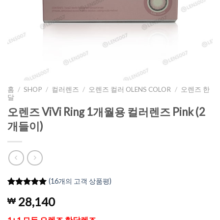
홈
/
SHOP
/
컬러렌즈
/
오렌즈 컬러 OLENS COLOR
/
오렌즈 한
달
오렌즈 ViVi Ring 1개월용 컬러렌즈 Pink (2
개들이)
(
16
개의 고객 상품평)
5
16
개의 고객
28,140
₩
평가를 기
준으로 5점
만점에
점
1+1 모든 오렌즈 한달렌즈