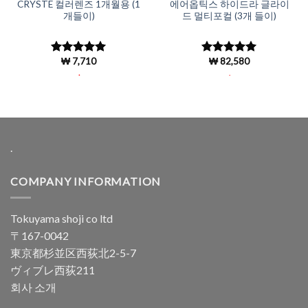
CRYSTE 컬러렌즈 1개월용 (1
에어옵틱스 하이드라 글라이
개들이)
드 멀티포컬 (3개 들이)
₩
7,710
₩
82,580
5 중에서
5 중에서
5
4.96
로 평
로 평가됨
.
.
가됨
.
COMPANY INFORMATION
Tokuyama shoji co ltd
〒167-0042
東京都杉並区西荻北2-5-7
ヴィブレ西荻211
회사 소개