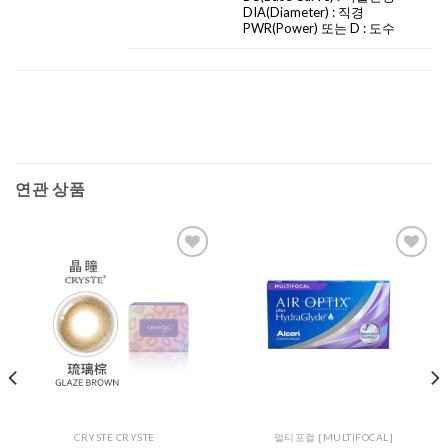
DIA
(Diameter) :
직경
PWR(Power) 또는 D : 도수
연관 상품
Add to
Add to
Wishlist
Wishlist
CRYSTE CRYSTE
멀티포컬 [MULTIFOCAL]