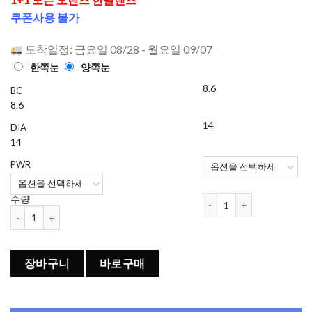
으로 평가
쿠폰사용 불가
됨
도착일정: 금요일 08/28 - 월요일 09/07
한쪽눈
양쪽눈
8.6
BC
8.6
14
DIA
14
PWR
오렌즈 ViVi Ring 1개월용 
수량
오렌즈 ViVi Ring 1개월용 컬러렌즈 Pink (2개들이) 수량
장바구니
바로구매