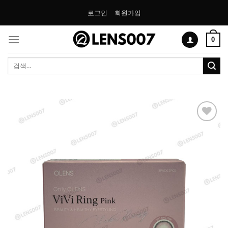
Skip
로그인
회원가입
to
content
0
검
색:
Add to
Wishlist