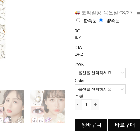
점에
점으
로 평가됨
도착일정: 목요일 08/27 - 
한쪽눈
양쪽눈
BC
8.7
DIA
14.2
PWR
Color
수량
Mi Tesoro 컬러렌즈 원데이 (10개들이
장바구니
바로구매