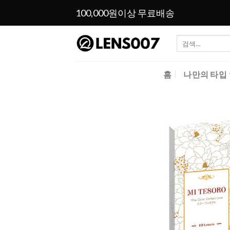
Skip
100,000원이상 무료배송
to
content
검
색:
홈
나만의 타입