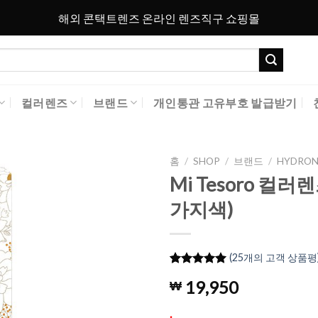
해외 콘택트렌즈 온라인 렌즈직구 쇼핑몰
컬러렌즈
브랜드
개인통관 고유부호 발급받기
홈
/
SHOP
/
브랜드
/
HYDRON
Mi Tesoro 컬러
Add to
가지색)
Wishlist
(
25
개의 고객 상품평
4.96
25
개의
19,950
₩
고객 평가
를 기준으
로 5점 만
.