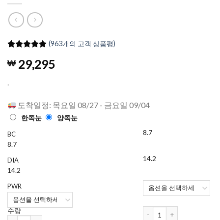
(
963
개의 고객 상품평)
4.98
962
개의
29,295
₩
고객 평가
를 기준으
로 5점 만
.
점에
점으
로 평가됨
도착일정: 목요일 08/27 - 금요일 09/04
한쪽눈
양쪽눈
8.7
BC
8.7
14.2
DIA
14.2
PWR
하파크리스틴 Hapa Secretiv
수량
하파크리스틴 Hapa Secretive Kristin 1개월용 컬러렌즈 Beige (2개들이) 수량