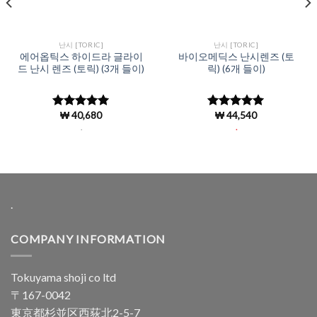
난시 [TORIC]
난시 [TORIC]
에어옵틱스 하이드라 글라이
바이오메딕스 난시렌즈 (토
드 난시 렌즈 (토릭) (3개 들이)
릭) (6개 들이)
₩
40,680
₩
44,540
5 중에서
5
5 중에서
로 평가됨
4.97
로 평
.
.
가됨
.
COMPANY INFORMATION
Tokuyama shoji co ltd
〒167-0042
東京都杉並区西荻北2-5-7