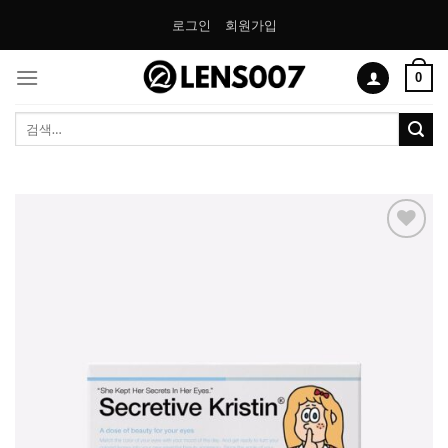
Skip
로그인
회원가입
to
content
0
검
색:
Add to
Wishlist