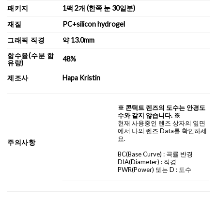
패키지
1팩 2개 (한쪽 눈 30일분)
재질
PC+silicon hydrogel
그래픽 직경
약 13.0mm
함수율(수분 함
48%
유량)
제조사
Hapa Kristin
※ 콘택트 렌즈의 도수는 안경도
수와 같지 않습니다. ※
현재 사용중인 렌즈 상자의 옆면
에서 나의 렌즈 Data를 확인하세
요.
주의사항
BC
(Base Curve)
: 곡률 반경
DIA
(Diameter) :
직경
PWR(Power) 또는 D : 도수