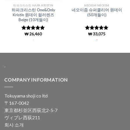
하파크리스틴 HAPA KRISTIN
NEOISM NEOISM
하파크리스틴 One&Only
네오이즘 슈퍼클리어 원데이
Kristin 원데이 컬러렌즈
(50개들이)
Beige (10개들이)
₩
26,460
₩
33,075
5 중에서
5 중에서
4.98
로 평
4.96
로 평
.
.
가됨
가됨
.
COMPANY INFORMATION
Tokuyama shoji co ltd
〒167-0042
東京都杉並区西荻北2-5-7
ヴィブレ西荻211
회사 소개