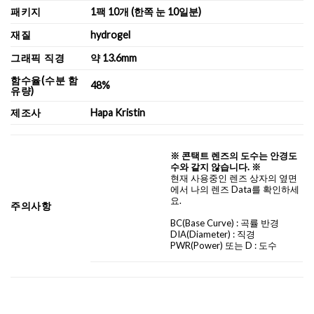
패키지
1팩 10개 (한쪽 눈 10일분)
재질
hydrogel
그래픽 직경
약 13.6mm
함수율(수분 함
48%
유량)
제조사
Hapa Kristin
※ 콘택트 렌즈의 도수는 안경도
수와 같지 않습니다. ※
현재 사용중인 렌즈 상자의 옆면
에서 나의 렌즈 Data를 확인하세
요.
주의사항
BC
(Base Curve)
: 곡률 반경
DIA
(Diameter) :
직경
PWR(Power) 또는 D : 도수