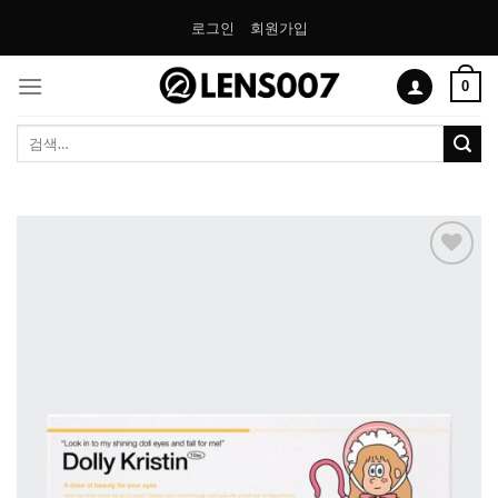
Skip
로그인
회원가입
to
content
0
검
색:
Add to
Wishlist