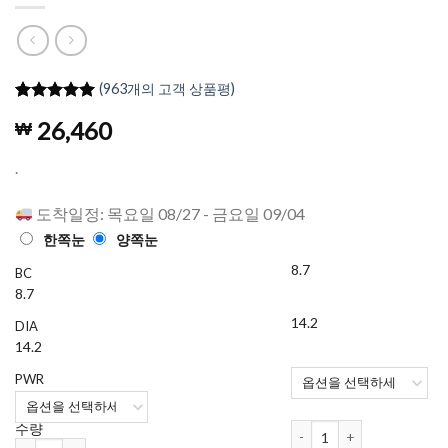
(
963
개의 고객 상품평)
4.98
962
개의
26,460
₩
고객 평가
를 기준으
로 5점 만
.
점에
점으
로 평가됨
도착일정: 목요일 08/27 - 금요일 09/04
한쪽눈
양쪽눈
8.7
BC
8.7
14.2
DIA
14.2
PWR
하파크리스틴 Dolly Kristi
수량
하파크리스틴 Dolly Kristin 원데이 컬러렌즈 Gray (10개들이) 수량