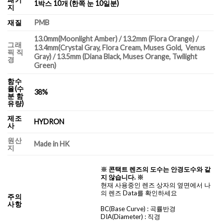
1박스 10개 (한쪽 눈 10일분)
지
재질
PMB
13.0mm(Moonlight Amber) / 13.2mm (Flora Orange) /
그래
13.4mm(Crystal Gray, Flora Cream, Muses Gold, Venus
픽 직
Gray) / 13.5mm (Diana Black, Muses Orange, Twilight
경
Green)
함수
율(수
38%
분 함
유량)
제조
HYDRON
사
원산
Made in HK
지
※ 콘택트 렌즈의 도수는 안경도수와 같
지 않습니다. ※
현재 사용중인 렌즈 상자의 옆면에서 나
의 렌즈 Data를 확인하세요
주의
사항
BC
(Base Curve)
: 곡률반경
DIA
(Diameter) :
직경