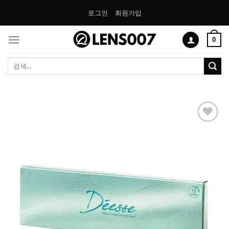
Skip
로그인
회원가입
to
content
0
검
색:
Add to
Wishlist