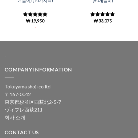
개들이) (10가지색)
(50개들이)
₩
19,950
₩
33,075
5 중에서
5 중에서
4.96
로 평
4.96
로 평
.
.
가됨
가됨
.
COMPANY INFORMATION
Tokuyama shoji co ltd
〒167-0042
東京都杉並区西荻北2-5-7
ヴィブレ西荻211
회사 소개
CONTACT US