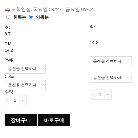
로 평가됨
도착일정: 목요일 08/27 - 금요일 09/04
한쪽눈
양쪽눈
8.7
BC
8.7
14.2
DIA
14.2
PWR
Color
Déesse 컬러렌즈 원데이 (1
수량
Déesse 컬러렌즈 원데이 (10개들이) (9가지색) 수량
장바구니
바로구매