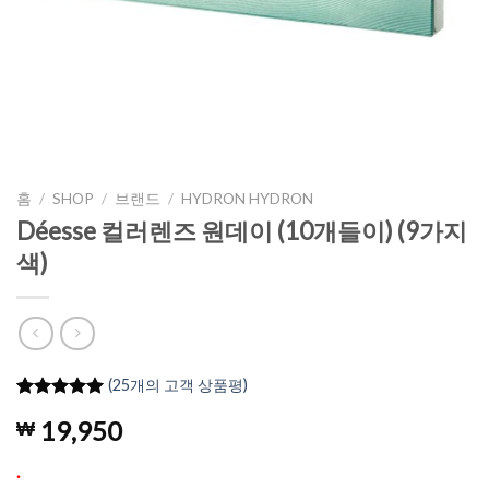
홈
/
SHOP
/
브랜드
/
HYDRON HYDRON
Déesse 컬러렌즈 원데이 (10개들이) (9가지
색)
(
25
개의 고객 상품평)
4.96
25
개의
19,950
₩
고객 평가
를 기준으
로 5점 만
.
점에
점으