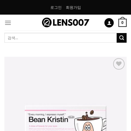
Skip
로그인
회원가입
to
content
0
검
색:
Add to
Wishlist