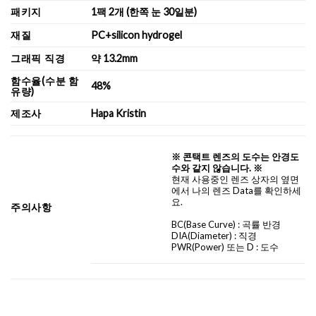
패키지
1팩 2개 (한쪽 눈 30일분)
재질
PC+silicon hydrogel
그래픽 직경
약 13.2mm
함수율(수분 함
48%
유량)
제조사
Hapa Kristin
※ 콘택트 렌즈의 도수는 안경도
수와 같지 않습니다. ※
현재 사용중인 렌즈 상자의 옆면
에서 나의 렌즈 Data를 확인하세
요.
주의사항
BC
(Base Curve)
: 곡률 반경
DIA
(Diameter) :
직경
PWR(Power) 또는 D : 도수