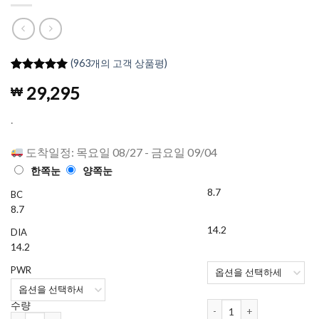
(
963
개의 고객 상품평)
4.98
962
개의
29,295
₩
고객 평가
를 기준으
로 5점 만
.
점에
점으
로 평가됨
도착일정: 목요일 08/27 - 금요일 09/04
한쪽눈
양쪽눈
8.7
BC
8.7
14.2
DIA
14.2
PWR
하파크리스틴 Bean Kristin
수량
하파크리스틴 Bean Kristin 1개월용 컬러렌즈 Raw Brown (2개들이) 수량