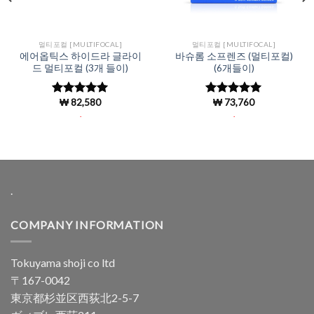
멀티포컬 [MULTIFOCAL]
멀티포컬 [MULTIFOCAL]
에어옵틱스 하이드라 글라이
바슈롬 소프렌즈 (멀티포컬)
드 멀티포컬 (3개 들이)
(6개들이)
₩
82,580
₩
73,760
5 중에서
5
5 중에서
5
로 평가됨
로 평가됨
.
.
.
COMPANY INFORMATION
Tokuyama shoji co ltd
〒167-0042
東京都杉並区西荻北2-5-7