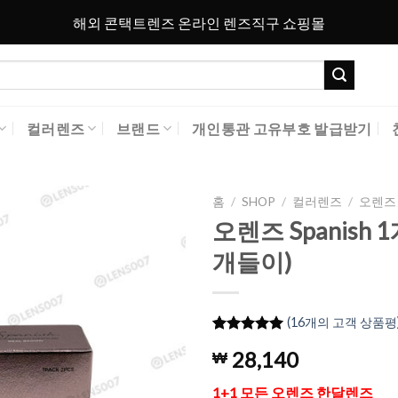
해외 콘택트렌즈 온라인 렌즈직구 쇼핑몰
컬러렌즈
브랜드
개인통관 고유부호 발급받기
홈
/
SHOP
/
컬러렌즈
/
오렌즈 
오렌즈 Spanish 
Add to
개들이)
Wishlist
(
16
개의 고객 상품평
5
16
개의 고객
28,140
₩
평가를 기
준으로 5점
만점에
점
1+1 모든 오렌즈 한달렌즈