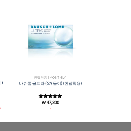
to
Add to
ist
Wishlist
한달착용 [MONTHLY]
)
바슈롬 울트라 (6개들이) (한달착용)
₩
47,300
5 중에서
4.97
로 평
.
.
가됨