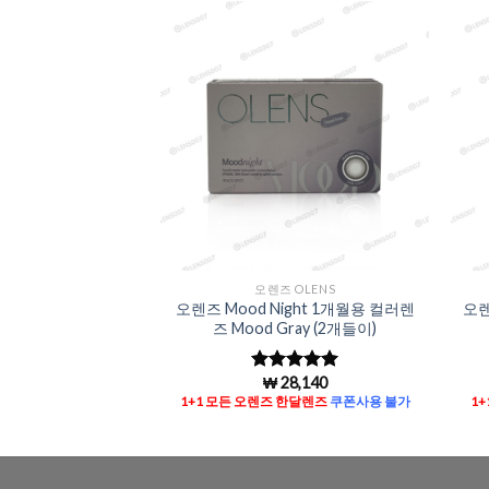
Add to
Add to
Wishlist
Wishlist
OLENS
오렌즈 OLENS
ght 1개월용 컬러렌
오렌즈 Mood Night 1개월용 컬러렌
오렌
own (2개들이)
즈 Mood Gray (2개들이)
8,140
₩
28,140
중에서
5
5 중에서
5
평가됨
로 평가됨
한달렌즈
쿠폰사용 불가
1+1 모든 오렌즈 한달렌즈
쿠폰사용 불가
1