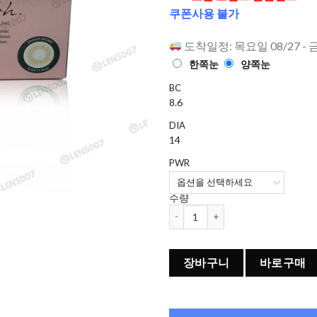
으로 평가
쿠폰사용 불가
됨
도착일정: 목요일 08/27 - 
한쪽눈
양쪽눈
BC
8.6
DIA
14
PWR
수량
오렌즈 Spanish 1개월용 컬러렌즈 Bro
장바구니
바로구매