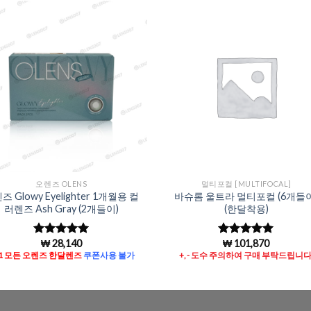
Add to
Add 
Wishlist
Wishl
오렌즈 OLENS
멀티포컬 [MULTIFOCAL]
즈 Glowy Eyelighter 1개월용 컬
바슈롬 울트라 멀티포컬 (6개들이
러렌즈 Ash Gray (2개들이)
(한달착용)
₩
28,140
₩
101,870
5 중에서
5
5 중에서
5
로 평가됨
로 평가됨
+1 모든 오렌즈 한달렌즈
쿠폰사용 불가
+, - 도수 주의하여 구매 부탁드립니다