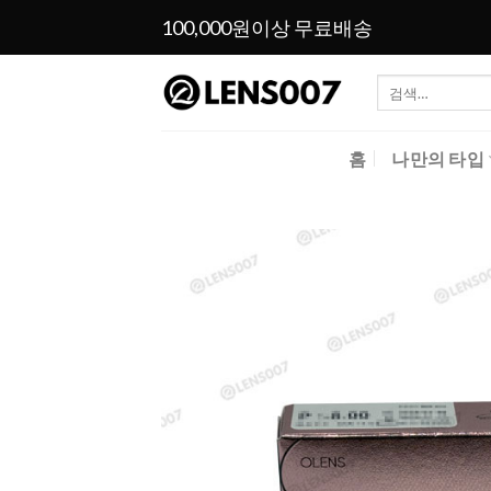
Skip
100,000원이상 무료배송
to
content
검
색:
홈
나만의 타입