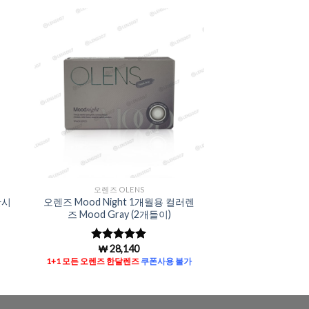
to
Add to
ist
Wishlist
오렌즈 OLENS
난시
오렌즈 Mood Night 1개월용 컬러렌
즈 Mood Gray (2개들이)
₩
28,140
5 중에서
5
로 평가됨
1+1 모든 오렌즈 한달렌즈
쿠폰사용 불가