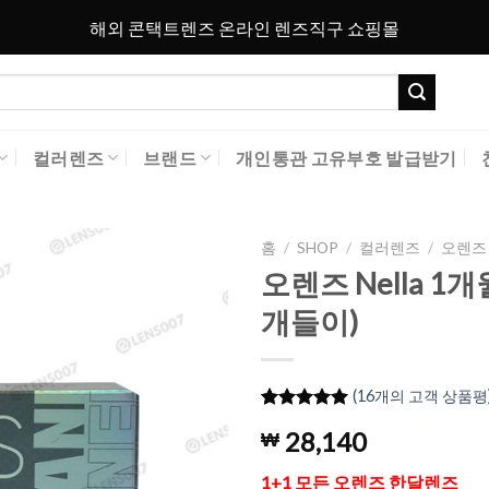
해외 콘택트렌즈 온라인 렌즈직구 쇼핑몰
컬러렌즈
브랜드
개인통관 고유부호 발급받기
홈
/
SHOP
/
컬러렌즈
/
오렌즈 
오렌즈 Nella 1개
Add to
개들이)
Wishlist
(
16
개의 고객 상품평
5
16
개의 고객
28,140
₩
평가를 기
준으로 5점
만점에
점
1+1 모든 오렌즈 한달렌즈