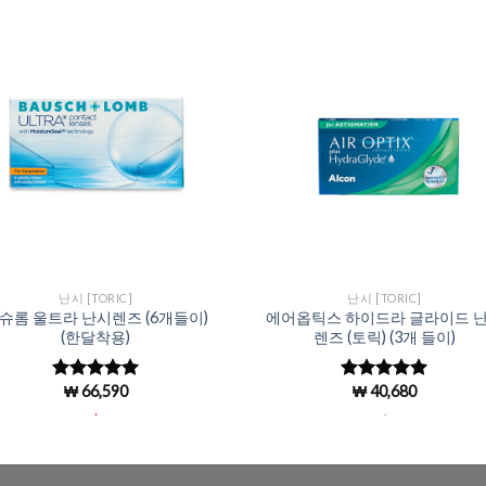
Add to
Add 
Wishlist
Wishl
난시 [TORIC]
난시 [TORIC]
슈롬 울트라 난시렌즈 (6개들이)
에어옵틱스 하이드라 글라이드 
(한달착용)
렌즈 (토릭) (3개 들이)
₩
66,590
₩
40,680
5 중에서
5 중에서
5
4.93
로 평
로 평가됨
.
.
가됨