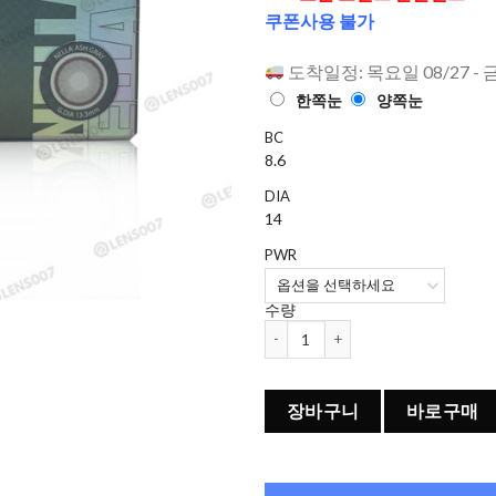
으로 평가
쿠폰사용 불가
됨
도착일정: 목요일 08/27 - 
한쪽눈
양쪽눈
BC
8.6
DIA
14
PWR
수량
오렌즈 Nella 1개월용 컬러렌즈 Ash G
장바구니
바로구매