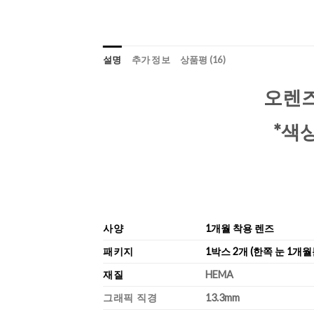
설명
추가 정보
상품평 (16)
오렌즈 
*색
사양
1개월 착용 렌즈
패키지
1박스 2개 (한쪽 눈 1개월
재질
HEMA
그래픽 직경
13.3mm