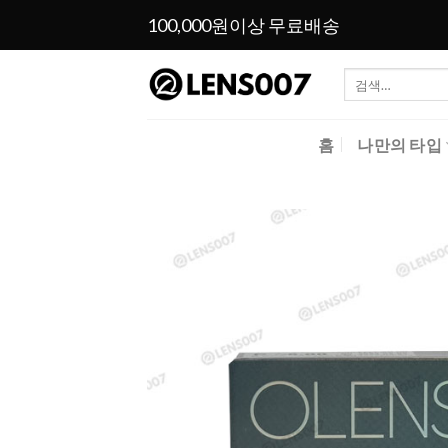
Skip
100,000원이상 무료배송
to
content
검
색:
홈
나만의 타입