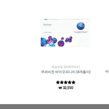
Add to
Add to
Wishlist
Wishlist
의 타입
한달착용 [MONTHLY]
바
이 (3개 들이)
쿠퍼비전 바이오피니티 (6개들이)
3,360
₩
32,550
중에서
5 중에서
로 평
4.97
로 평
.
.
가됨