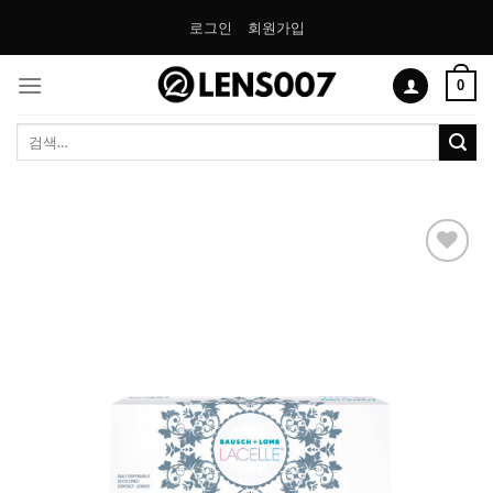
Skip
로그인
회원가입
to
content
0
검
색:
Add to
Wishlist