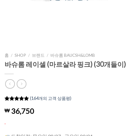
홈
/
SHOP
/
브랜드
/
바슈롬 BAUCSH&LOMB
바슈롬 레이셀 (마르살라 핑크) (30개들이)
(
164
개의 고객 상품평)
4.98
164
개의
36,750
₩
고객 평가
를 기준으
로 5점 만
.
점에
점으
로 평가됨