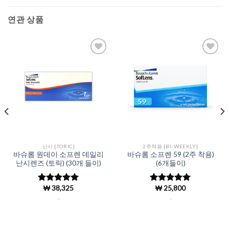
연관 상품
Add to
Add to
Wishlist
Wishlist
난시 [TORIC]
2주착용 [BI-WEEKLY]
바슈롬 원데이 소프렌 데일리
바슈롬 소프렌 59 (2주 착용)
난시렌즈 (토릭) (30개 들이)
(6개들이)
₩
38,325
₩
25,800
5 중에서
5 중에서
4.99
로 평
4.95
로 평
.
.
가됨
가됨