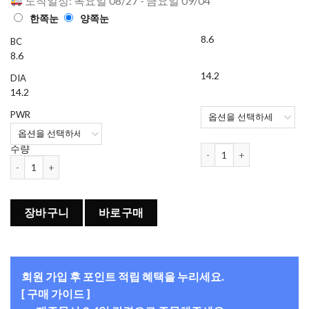
도착일정: 목요일 08/27 - 금요일 09/04
한쪽눈
양쪽눈
8.6
BC
8.6
14.2
DIA
14.2
PWR
바슈롬 레이셀 (마르살라 핑크
수량
바슈롬 레이셀 (마르살라 핑크) (30개들이) 수량
장바구니
바로구매
회원 가입 후 포인트 적립 혜택을 누리세요.
[ 구매 가이드 ]