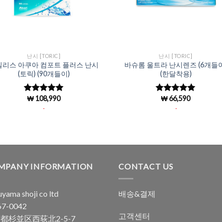
난시 [TORIC]
난시 [TORIC]
일리스 아쿠아 컴포트 플러스 난시
바슈롬 울트라 난시렌즈 (6개들이
(토릭) (90개들이)
(한달착용)
₩
108,990
₩
66,590
5 중에서
5
5 중에서
로 평가됨
4.93
로 평
.
.
가됨
MPANY INFORMATION
CONTACT US
yama shoji co ltd
배송&결제
7-0042
고객센터
都杉並区西荻北2-5-7