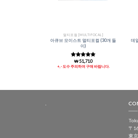
[DAILY]
멀티포컬 [MULTIFOCAL]
아큐브 모이스트 멀티포컬 (30개 들
데
원데이 (30개들이)
이)
1,895
₩
51,710
중에서
5 중에서
로 평
4.99
로 평
.
+, - 도수 주의하여 구매 바랍니다.
가됨
.
CO
Toku
〒16
東京