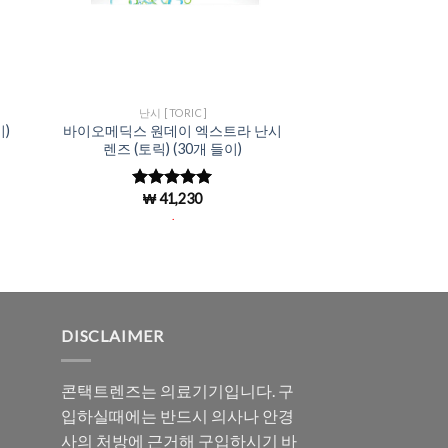
난시 [TORIC]
)
바이오메딕스 원데이 엑스트라 난시
렌즈 (토릭) (30개 들이)
₩
41,230
5 중에서
4.98
로 평
.
가됨
DISCLAIMER
콘택트렌즈는 의료기기입니다. 구
입하실때에는 반드시 의사나 안경
사의 처방에 근거해 구입하시기 바