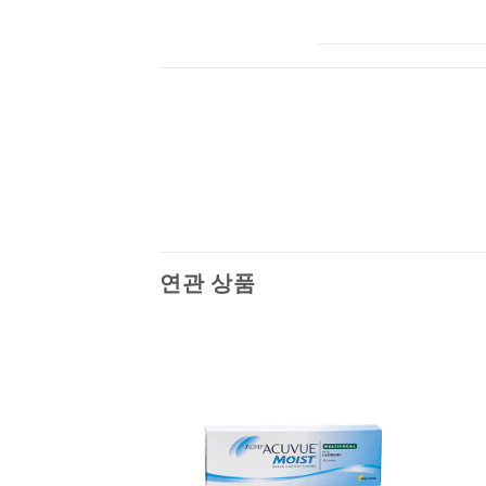
연관 상품
Add to
Add to
Wishlist
Wishlist