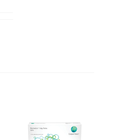
to
Add to
ist
Wishlist