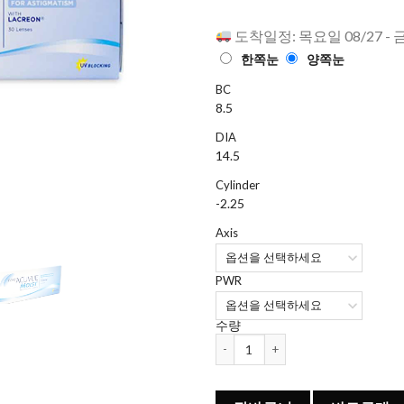
으로 평가
됨
도착일정: 목요일 08/27 - 
한쪽눈
양쪽눈
BC
8.5
DIA
14.5
Cylinder
-2.25
Axis
PWR
수량
원데이 아큐브 모이스트 난시 렌즈 (토릭) (