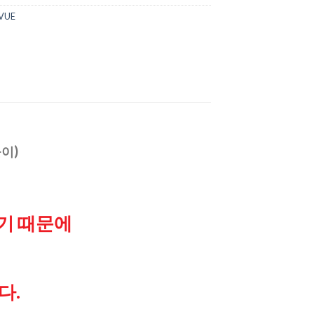
VUE
들이)
기 때문에
다.