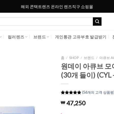
해외 콘택트렌즈 온라인 렌즈직구 쇼핑몰
컬러렌즈
브랜드
개인통관 고유부호 발급받기
홈
/
SHOP
/
브랜드
/
아큐브 A
원데이 아큐브 모이
Add to
(30개 들이) (CYL -
Wishlist
(
56
개의 고객 상품평
5
56
개의 고객
47,250
₩
평가를 기
준으로 5점
만점에
점
.