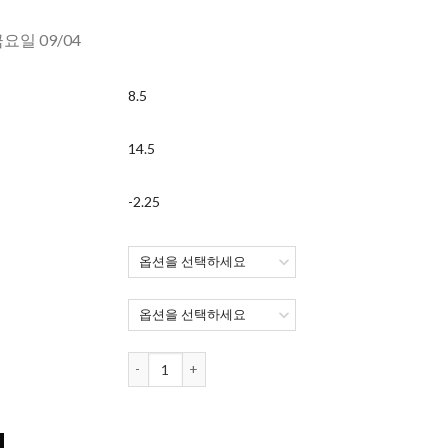
금요일 09/04
8.5
14.5
-2.25
원데이 아큐브 모이스트 난시 렌즈 (토릭) (30개 들이) (CYL -
30개 들이) (CYL -2.25) 수량