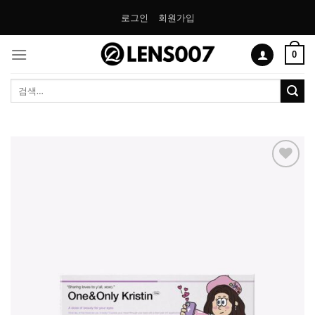
Skip
로그인
회원가입
to
content
0
검
색:
Add to
Wishlist