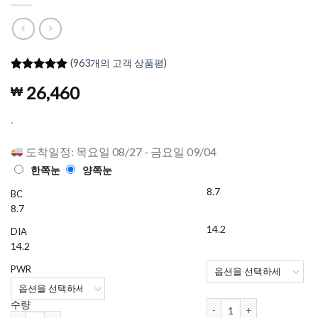
(
963
개의 고객 상품평)
4.98
962
개의
26,460
₩
고객 평가
를 기준으
로 5점 만
.
점에
점으
로 평가됨
도착일정: 목요일 08/27 - 금요일 09/04
한쪽눈
양쪽눈
8.7
BC
8.7
14.2
DIA
14.2
PWR
하파크리스틴 One&Only Kri
수량
하파크리스틴 One&Only Kristin 원데이 컬러렌즈 Brown (10개들이) 수량