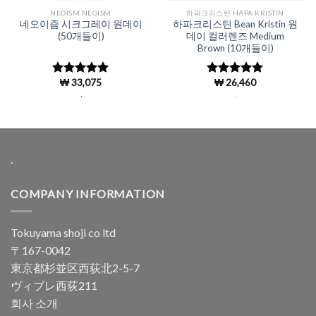
NEOISM NEOISM
하파크리스틴 HAPA KRISTIN
네오이즘 시크그레이 원데이
하파크리스틴 Bean Kristin 원
(50개들이)
데이 컬러렌즈 Medium
Brown (10개들이)
₩
33,075
₩
26,460
5 중에서
5 중에서
4.96
로 평
4.98
로 평
.
.
가됨
가됨
.
COMPANY INFORMATION
Tokuyama shoji co ltd
〒167-0042
東京都杉並区西荻北2-5-7
ヴィブレ西荻211
회사 소개