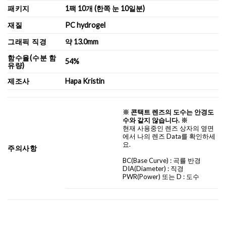
패키지
1팩 10개 (한쪽 눈 10일분)
재질
PC hydrogel
그래픽 직경
약 13.0mm
함수율(수분 함
54%
유량)
제조사
Hapa Kristin
※ 콘택트 렌즈의 도수는 안경도
수와 같지 않습니다. ※
현재 사용중인 렌즈 상자의 옆면
에서 나의 렌즈 Data를 확인하세
요.
주의사항
BC
(Base Curve)
: 곡률 반경
DIA
(Diameter) :
직경
PWR(Power) 또는 D : 도수