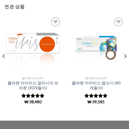
연관 상품
Add to
Add to
Wishlist
Wishlist
클라렌 CLALEN
클라렌 CLALEN
클라렌 아이리스 알리시아 브
클라렌 아이리스 랩소디 (40
라운 (30개들이)
개들이)
₩
38,480
₩
39,585
5 중에서
5
5 중에서
5
로 평가됨
로 평가됨
.
.