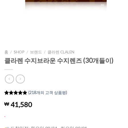
홈
/
SHOP
/
브랜드
/
클라렌 CLALEN
클라렌 수지브라운 수지렌즈 (30개들이)
(
218
개의 고객 상품평)
4.96
217
개의
41,580
₩
고객 평가
를 기준으
로 5점 만
.
점에
점으
로 평가됨