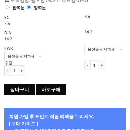
도착일정: 월요일 08/24 - 화요일 09/01
한쪽눈
양쪽눈
8.6
BC
8.6
14.2
DIA
14.2
PWR
클라렌 수지브라운 수지렌즈 
수량
클라렌 수지브라운 수지렌즈 (30개들이) 수량
장바구니
바로구매
회원 가입 후 포인트 적립 혜택을 누리세요.
[ 구매 가이드 ]