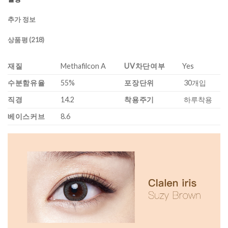
추가 정보
상품평 (218)
재질
Methafilcon A
UV차단여부
Yes
수분함유율
55%
포장단위
30개입
직경
14.2
착용주기
하루착용
베이스커브
8.6