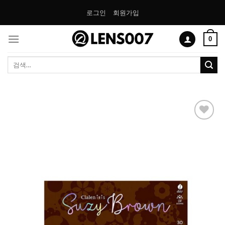
Skip
로그인
회원가입
to
content
0
검
색:
Add to
Wishlist