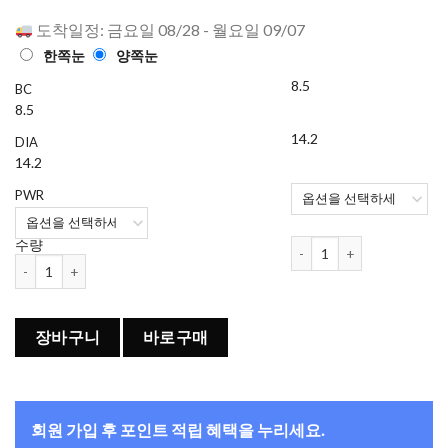
로 평가됨
도착일정: 금요일 08/28 - 월요일 09/07
한쪽눈
양쪽눈
8.5
BC
8.5
14.2
DIA
14.2
PWR
원데이 아큐브 디파인 프레쉬 
수량
원데이 아큐브 디파인 프레쉬 라일락 (30개들이) 수량
장바구니
바로구매
회원 가입 후 포인트 적립 혜택을 누리세요.