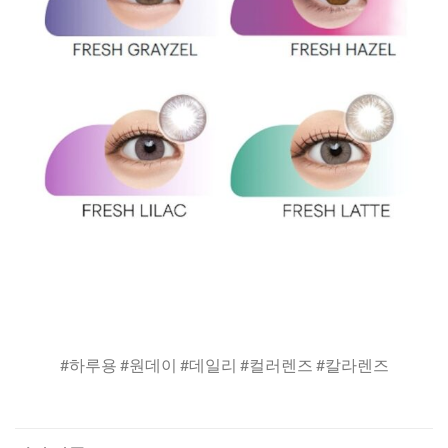
#하루용 #원데이 #데일리 #컬러렌즈 #칼라렌즈