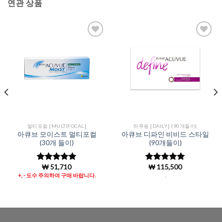
연관 상품
Add to
Add to
Wishlist
Wishlist
멀티포컬 [MULTIFOCAL]
하루용 [DAILY] (90개들이)
아큐브 모이스트 멀티포컬
아큐브 디파인 비비드 스타일
(30개 들이)
(90개들이)
₩
51,710
₩
115,500
5 중에서
5 중에서
4.99
로 평
4.99
로 평
+, - 도수 주의하여 구매 바랍니다.
.
가됨
가됨