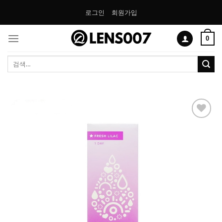
Skip
로그인
회원가입
to
content
0
검
색:
Add to
Wishlist