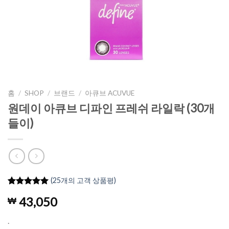
홈
/
SHOP
/
브랜드
/
아큐브 ACUVUE
원데이 아큐브 디파인 프레쉬 라일락 (30개
들이)
(
25
개의 고객 상품평)
4.96
25
개의
43,050
₩
고객 평가
를 기준으
로 5점 만
.
점에
점으