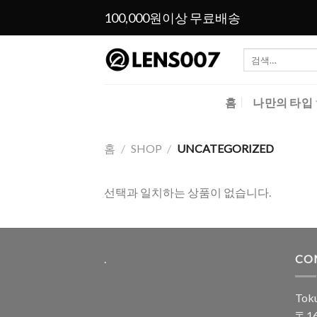
Skip
100,000원이상 무료배송
to
content
검
색:
홈
나만의 타입
홈
/
SHOP
/
UNCATEGORIZED
선택과 일치하는 상품이 없습니다.
.
CO
Toku
〒16