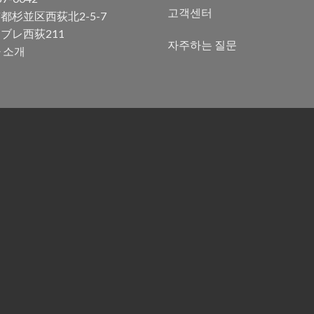
고객센터
都杉並区西荻北2-5-7
ブレ西荻211
자주하는 질문
 소개