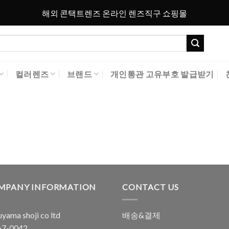
해외 콘택트렌즈 온라인 렌즈직구 쇼핑몰
컬러렌즈
브랜드
개인통관 고유부호 발급받기
MPANY INFORMATION
CONTACT US
yama shoji co ltd
배송&결제
7-0042