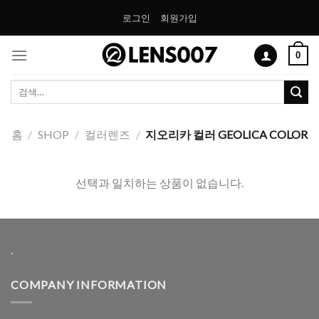
Skip
로그인
회원가입
to
content
0
검
색:
홈
/
SHOP
/
컬러렌즈
/
지오리카 컬러 GEOLICA COLOR
선택과 일치하는 상품이 없습니다.
.
COMPANY INFORMATION