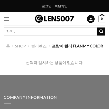
Skip
로그인
회원가입
to
content
0
검
색:
홈
/
SHOP
/
컬러렌즈
/
프랑미 컬러 FLANMY COLOR
선택과 일치하는 상품이 없습니다.
.
COMPANY INFORMATION