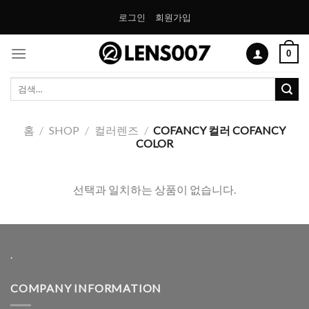
Skip
로그인
회원가입
to
content
0
검
색:
홈
/
SHOP
/
컬러렌즈
/
COFANCY 컬러 COFANCY
COLOR
선택과 일치하는 상품이 없습니다.
.
COMPANY INFORMATION