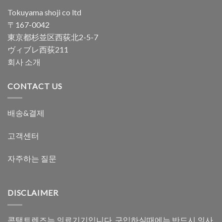
Tokuyama shoji co ltd
〒167-0042
東京都杉並区西荻北2-5-7
ヴィブレ西荻211
회사 소개
CONTACT US
배송&결제
고객센터
자주하는 질문
DISCLAIMER
콘택트렌즈는 의료기기입니다. 구입하실때에는 반드시 의사