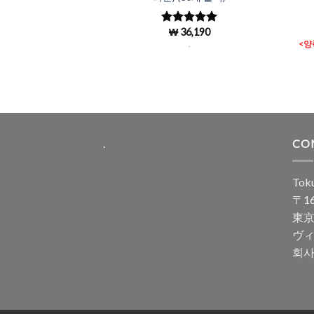
₩
36,190
5 중에서
4.97
로 평
.
<양
가됨
.
CO
Toku
〒16
東京
ヴィ
회사