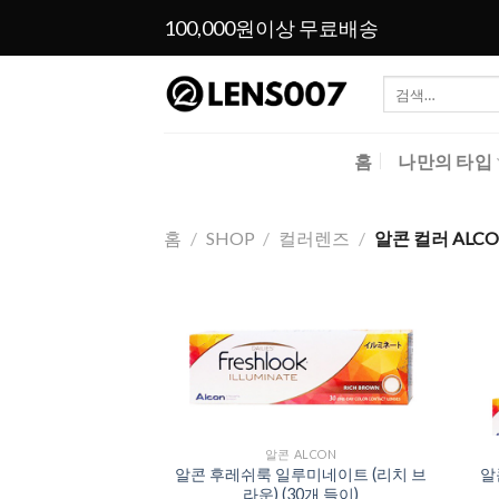
Skip
100,000원이상 무료배송
to
content
검
색:
홈
나만의 타입
홈
/
SHOP
/
컬러렌즈
/
알콘 컬러 ALCO
Add to
Wishlist
알콘 ALCON
알콘 후레쉬룩 일루미네이트 (리치 브
알
라운) (30개 들이)