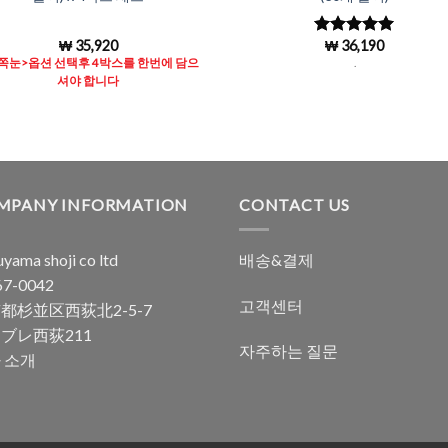
₩
35,920
₩
36,190
5 중에서
4.98
로 평
쪽눈>옵션 선택후 4박스를 한번에 담으
.
가됨
셔야 합니다
MPANY INFORMATION
CONTACT US
yama shoji co ltd
배송&결제
7-0042
고객센터
都杉並区西荻北2-5-7
ブレ西荻211
자주하는 질문
 소개