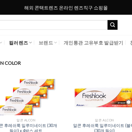
해외 콘택트렌즈 온라인 렌즈직구 쇼핑몰
컬러렌즈
브랜드
개인통관 고유부호 발급받기
N COLOR
Add to
Add 
Wishlist
Wishl
알콘 ALCON
알콘 ALCON
콘 후레쉬룩 일루미네이트 (30개
알콘 후레쉬룩 일루미네이트 (블
들이) x 4박스 세트
(30개 들이)