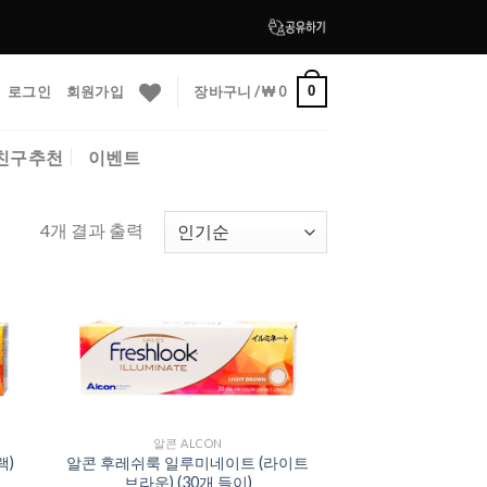
로그인
회원가입
장바구니 /
₩
0
0
친구추천
이벤트
4개 결과 출력
to
Add to
ist
Wishlist
알콘 ALCON
랙)
알콘 후레쉬룩 일루미네이트 (라이트
브라운) (30개 들이)