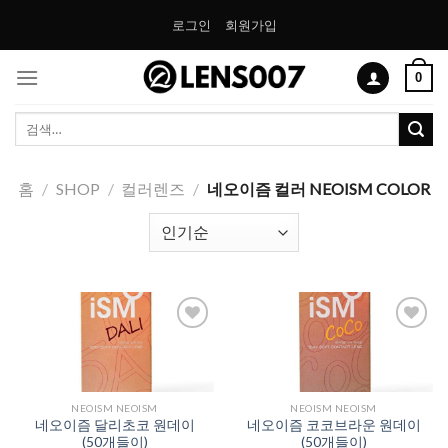
Skip
로그인
회원가입
to
content
0
검
색:
홈
/
SHOP
/
컬러렌즈
/
네오이즘 컬러 NEOISM COLOR
Add to
Add to
Wishlist
Wishlist
NEOISM NEOISM
NEOISM NEOISM
네오이즘 달리초코 원데이
네오이즘 코코브라운 원데이
(50개들이)
(50개들이)