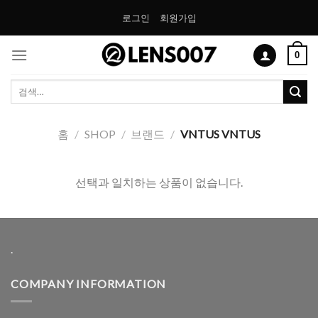
Skip
로그인
회원가입
to
content
0
검
색:
홈
/
SHOP
/
브랜드
/
VNTUS VNTUS
선택과 일치하는 상품이 없습니다.
.
COMPANY INFORMATION