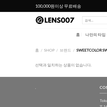
Skip
100,000원이상 무료배송
to
content
검
색:
홈
나만의 타입
홈
/
SHOP
/
브랜드
/
SWEETCOLOR S
선택과 일치하는 상품이 없습니다.
.
CO
Toku
〒16