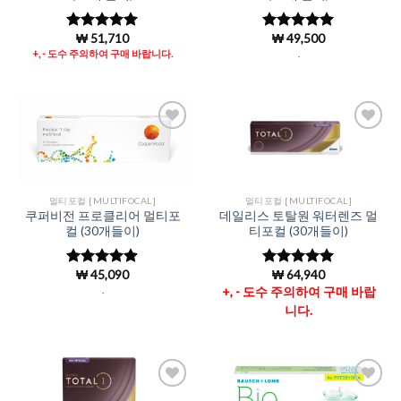
₩
51,710
₩
49,500
5 중에서
5 중에서
5
4.99
로 평
로 평가됨
+, - 도수 주의하여 구매 바랍니다.
.
가됨
Add to
Add to
Wishlist
Wishlist
멀티포컬 [MULTIFOCAL]
멀티포컬 [MULTIFOCAL]
쿠퍼비전 프로클리어 멀티포
데일리스 토탈원 워터렌즈 멀
컬 (30개들이)
티포컬 (30개들이)
₩
45,090
₩
64,940
5 중에서
5 중에서
4.88
로 평
4.96
로 평
.
+, - 도수 주의하여 구매 바랍
가됨
가됨
니다.
Add to
Add to