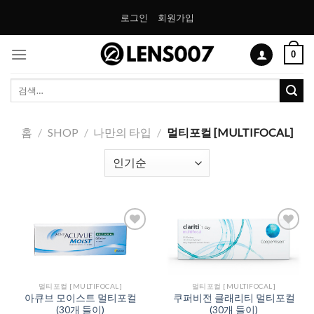
Skip
로그인
회원가입
to
content
0
검
색:
홈
/
SHOP
/
나만의 타입
/
멀티포컬 [MULTIFOCAL]
Add to
Add to
Wishlist
Wishlist
멀티포컬 [MULTIFOCAL]
멀티포컬 [MULTIFOCAL]
아큐브 모이스트 멀티포컬
쿠퍼비전 클래리티 멀티포컬
(30개 들이)
(30개 들이)