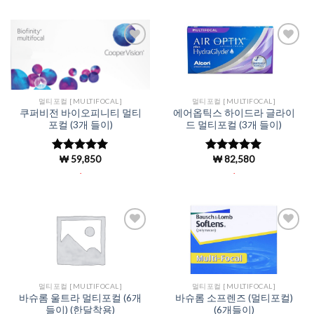
Add to
Add to
Wishlist
Wishlist
멀티포컬 [MULTIFOCAL]
멀티포컬 [MULTIFOCAL]
쿠퍼비전 바이오피니티 멀티
에어옵틱스 하이드라 글라이
포컬 (3개 들이)
드 멀티포컬 (3개 들이)
₩
59,850
₩
82,580
5 중에서
5
5 중에서
5
로 평가됨
로 평가됨
.
.
Add to
Add to
Wishlist
Wishlist
멀티포컬 [MULTIFOCAL]
멀티포컬 [MULTIFOCAL]
바슈롬 울트라 멀티포컬 (6개
바슈롬 소프렌즈 (멀티포컬)
들이) (한달착용)
(6개들이)