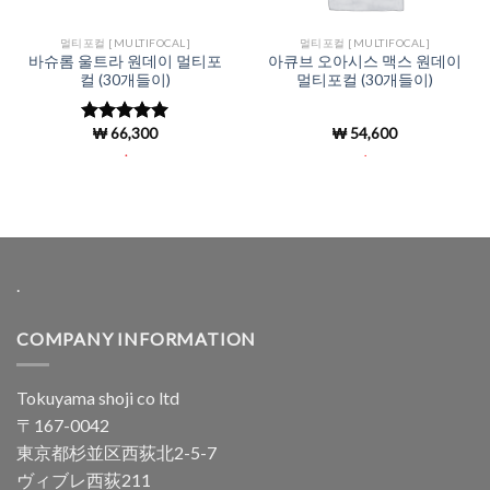
멀티포컬 [MULTIFOCAL]
멀티포컬 [MULTIFOCAL]
바슈롬 울트라 원데이 멀티포
아큐브 오아시스 맥스 원데이
컬 (30개들이)
멀티포컬 (30개들이)
₩
66,300
₩
54,600
5 중에서
5
로 평가됨
.
.
.
COMPANY INFORMATION
Tokuyama shoji co ltd
〒167-0042
東京都杉並区西荻北2-5-7
ヴィブレ西荻211