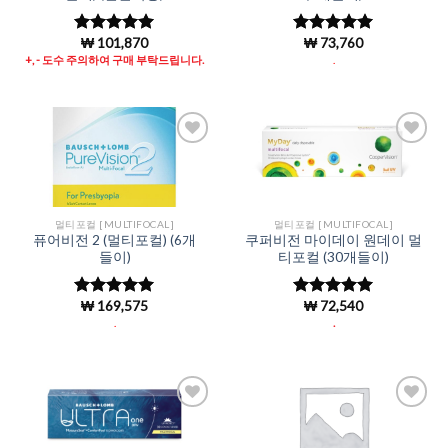
₩
101,870
₩
73,760
5 중에서
5
5 중에서
5
로 평가됨
로 평가됨
+, - 도수 주의하여 구매 부탁드립니다.
.
Add to
Add to
Wishlist
Wishlist
멀티포컬 [MULTIFOCAL]
멀티포컬 [MULTIFOCAL]
퓨어비전 2 (멀티포컬) (6개
쿠퍼비전 마이데이 원데이 멀
들이)
티포컬 (30개들이)
₩
169,575
₩
72,540
5 중에서
5
5 중에서
5
로 평가됨
로 평가됨
.
.
Add to
Add to
Wishlist
Wishlist