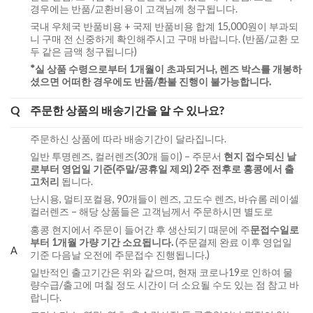
경우에는 반품/교환비용이 고객님께 청구됩니다.
국내 우체국 반품비용 + 국제 반품비용 합계 15,000원이 부과되
니 구매 전 신중하게 확인해주시고 구매 바랍니다. (반품/교환 모
두 같은 금액 청구됩니다)
*실 상품 수령으로부터 1개월이 초과되거나, 렌즈 박스를 개봉하
셨으면 어떠한 경우에도 반품/환불 진행이 불가능합니다.
Q
주문한 상품의 배송기간을 알 수 있나요?
주문하신 상품에 따라 배송기간이 달라집니다.
일반 투명렌즈, 컬러렌즈(30개 들이) – 주문서
현지 접수되신 날
로부터 영업일 기준(주말/공휴일 제외) 2주 전후로 홍콩에서 출
고처리
됩니다.
난시용, 멀티포컬용, 90개들이 렌즈, 고도수 렌즈, 바슈롬 레이셀
컬러렌즈 – 해당 상품들은 고객님께서 주문하시면 별도로
홍콩 현지에서 주문이 들어간 후 생산되기 때문에 주
문접수일로
부터 1개월 가량 기간 소요됩니다.
(주문결제 완료 이후 영업일
A
기준 다음날 오전에 주문접수 진행됩니다.)
일반적인 출고기간은 위와 같으며, 현재 코로나19로 인하여 물
량수급/출고에 며칠 정도 시간이 더 소요될 수도 있는 점 참고 바
랍니다.