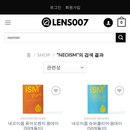
Skip
로그인
회원가입
to
content
0
검
색:
홈
/
SHOP
/
“NEOISM”의 검색 결과
Add to
Add to
Wishlist
Wishlist
NEOISM NEOISM
NEOISM NEOISM
네오이즘 퓨어오렌지 원데이
네오이즘 슈퍼클리어 원데이
(50개들이)
(50개들이)