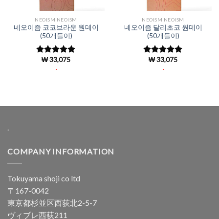
NEOISM NEOISM
NEOISM NEOISM
네오이즘 코코브라운 원데이
네오이즘 달리초코 원데이
(50개들이)
(50개들이)
₩
33,075
₩
33,075
5 중에서
5 중에서
4.96
로 평
4.96
로 평
.
.
가됨
가됨
.
COMPANY INFORMATION
Tokuyama shoji co ltd
〒167-0042
東京都杉並区西荻北2-5-7
ヴィブレ西荻211